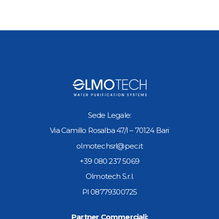
Sede Legale:
Via Camillo Rosalba 47/I – 70124 Bari
olmotechsrl@pec.it
+39 080 237 5069
Olmotech S.r.l.
PI 08779300725
Partner Commerciali: