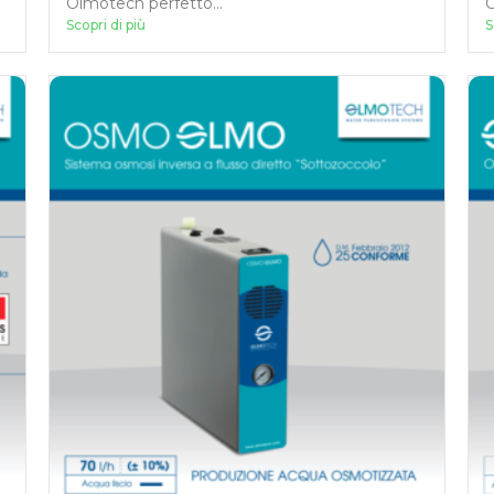
Olmotech perfetto...
O
Scopri di più
S