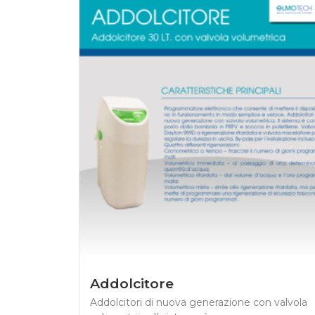
Addolcitore
Addolcitori di nuova generazione con valvola