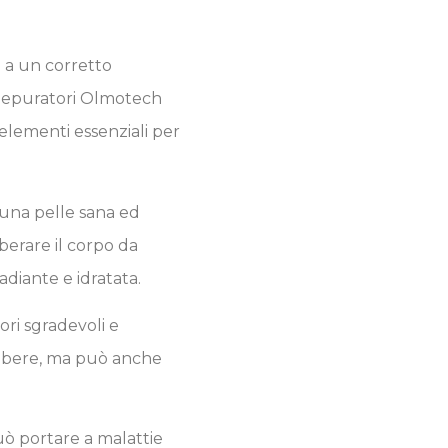
 a un corretto
 depuratori Olmotech
 elementi essenziali per
una pelle sana ed
berare il corpo da
diante e idratata.
ori sgradevoli e
a bere, ma può anche
ò portare a malattie