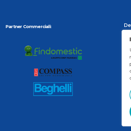
De
Partner Commerciali:
Tut
Ch
La
Co
Ne