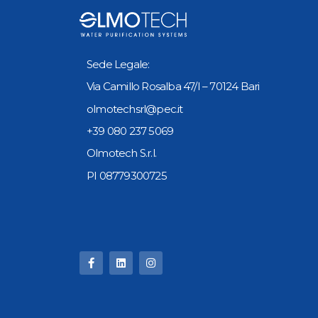
Sede Legale:
Via Camillo Rosalba 47/I – 70124 Bari
olmotechsrl@pec.it
+39 080 237 5069
Olmotech S.r.l.
PI 08779300725