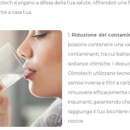
ech si ergano a difesa della tua salute, offrendoti una 
nte a casa tua.
1.
Riduzione dei contamin
possono contenere una va
contaminanti, tra cui batter
sostanze chimiche. I depur
Olmotech utilizzano tecno
osmosi inversa e filtri a car
rimuovere efficacemente q
inquinanti, garantendo ch
raggiunge il tuo bicchiere s
nocive.