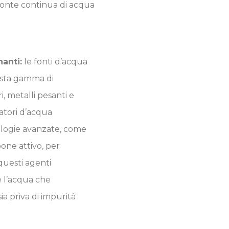
fonte continua di acqua
anti:
le fonti d’acqua
sta gamma di
i, metalli pesanti e
atori d’acqua
logie avanzate, come
bone attivo, per
uesti agenti
e l’acqua che
ia priva di impurità